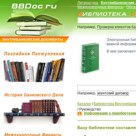
Литература
Внутрибанковские
Международные финансы
Обра
Например,
Проверка клиентов б
ВНУТРИБАНКОВСКИЕ ДОКУМЕНТЫ
Электронная би
важной информ
В чем заключаетс
Например,
агентский договор
Каталог
/
Библиотека Внутрибанк
/
Руководство
Информация о приобретении
Базу библиотеки составля