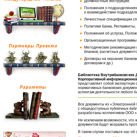
Должностные инструкции;
Положения о подразделениях
о взаимодействии подраздел
Личностные спецификации сп
Политики банка, Регламенты,
Положения об услугах, Полож
Организационные программы, 
Методические рекомендации и
бланков, расчетных документо
Договоры на оказание банков
договорам и др.)
Библиотека Внутрибанковских 
Корпоративной информационной
представляет собой экспертную 
нормативных банковских докумен
аспектам деятельности любого б
Все документы из «Электронной 
с общедоступных публичных библ
разработаны коллективом ООО «
Не исключаем возможности, что а
документов будут возражать про
В таком случае поставьте нас об