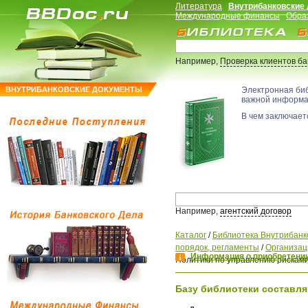
Литература
Внутрибанковские
Международные финансы
Обра
Например,
Проверка клиентов б
ВНУТРИБАНКОВСКИЕ ДОКУМЕНТЫ
Электронная би
важной информ
В чем заключаетс
Например,
агентский договор
Каталог
/
Библиотека Внутрибанк
порядок, регламенты
/
Организац
Информация о приобретении
Политики по управлению рискам
Базу библиотеки составля