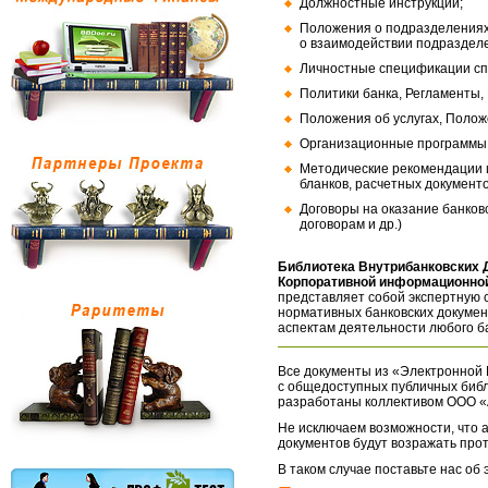
Должностные инструкции;
Положения о подразделениях
о взаимодействии подраздел
Личностные спецификации сп
Политики банка, Регламенты,
Положения об услугах, Полож
Организационные программы, 
Методические рекомендации и
бланков, расчетных документо
Договоры на оказание банков
договорам и др.)
Библиотека Внутрибанковских 
Корпоративной информационной
представляет собой экспертную 
нормативных банковских докумен
аспектам деятельности любого б
Все документы из «Электронной 
с общедоступных публичных библ
разработаны коллективом ООО «
Не исключаем возможности, что а
документов будут возражать про
В таком случае поставьте нас об