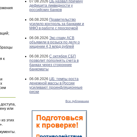
07.08.2026
ЦБ назвал причину
дефицита ликвидности у
ложения
российских банков
06.08.2026
Правительство
усилило контроль за банками и
МФО в работе с просрочкой
аций;
06.08.2026
Экс-главу АСВ
объявили в розыск по делу о
хищении 4,3 млрд рублей
Образцы
06.08.2026
С октября СБП
я к
позволит пополнять счета в
банках через сторонние
банкоматы
06.08.2026
ЦБ: темпы роста
и
денежной массы в России
их
усиливают проинфляционные
всем
риски
Все публикации
 доступа,
ену или
 из этих
».
окументы.