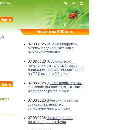
рминов
Новости на BBDoc.ru
мой
07.08.2026
Закон о цифровых
активах подписан: что ждет
рынок криптовалют
07.08.2026
Россияне всех
поколений активно выбирают
долгосрочные накопления: спрос
на ПДС вырос в 2,6 раза
07.08.2026
ЦБ РФ зафиксировал
снижение финансовых потоков в
июле после роста в июне
авила,
07.08.2026
В России появился
стандарт по работе с
синтетическими данными
07.08.2026
Новые правила
листинга ценных бумаг