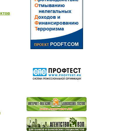
ектов
)