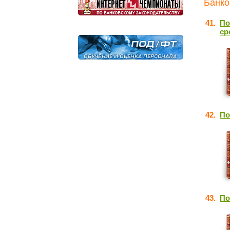
Банко
41.
По
ср
42.
По
43.
По