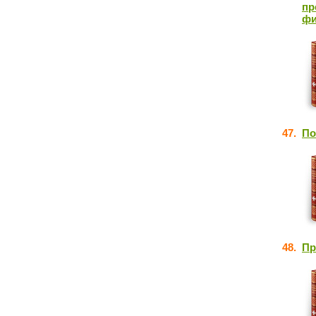
пр
фи
47.
По
48.
Пр