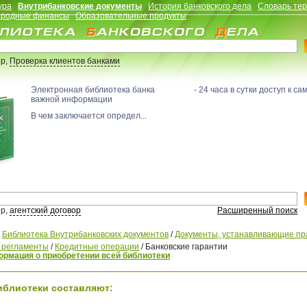
ура
Внутрибанковские документы
История банковского дела
Словарь те
родные финансы
Образовательные продукты
р,
Проверка клиентов банками
Электронная библиотека банка - 24 часа в сутки доступ к са
важной информации
В чем заключается определ...
р,
агентский договор
Расширенный поиск
/
Библиотека Внутрибанковских документов
/
Документы, устанавливающие пр
, регламенты
/
Кредитные операции
/
Банковские гарантии
рмация о приобретении всей библиотеки
иблиотеки составляют: