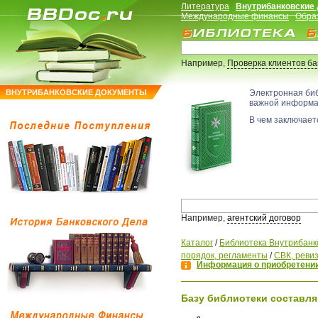
Литература
Внутрибанковские
Международные финансы
Обра
Например,
Проверка клиентов б
ВНУТРИБАНКОВСКИЕ ДОКУМЕНТЫ
Электронная би
важной информ
В чем заключаетс
Например,
агентский договор
Каталог
/
Библиотека Внутрибанк
порядок, регламенты
/
СВК, ревиз
Информация о приобретении
Базу библиотеки составля