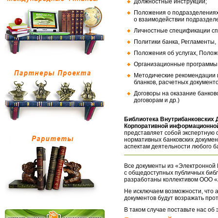
Должностные инструкции;
Положения о подразделениях
о взаимодействии подраздел
Личностные спецификации сп
Политики банка, Регламенты,
Положения об услугах, Полож
Организационные программы, 
Методические рекомендации и
бланков, расчетных документо
Договоры на оказание банков
договорам и др.)
Библиотека Внутрибанковских 
Корпоративной информационной
представляет собой экспертную 
нормативных банковских докумен
аспектам деятельности любого б
Все документы из «Электронной 
с общедоступных публичных библ
разработаны коллективом ООО «
Не исключаем возможности, что а
документов будут возражать про
В таком случае поставьте нас об