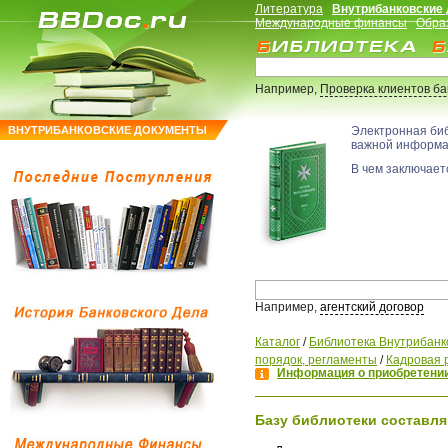
Литература
Внутрибанковские
Международные финансы
Обра
Например,
Проверка клиентов б
ВНУТРИБАНКОВСКИЕ ДОКУМЕНТЫ
Электронная би
важной информ
В чем заключаетс
Например,
агентский договор
Каталог
/
Библиотека Внутрибанк
порядок, регламенты
/
Кадровая 
Информация о приобретении
Базу библиотеки составля