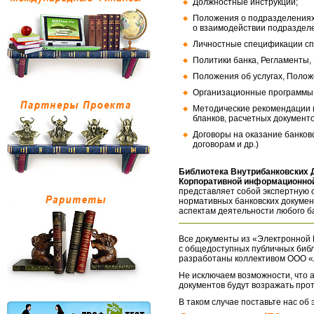
Должностные инструкции;
Положения о подразделениях
о взаимодействии подраздел
Личностные спецификации сп
Политики банка, Регламенты,
Положения об услугах, Полож
Организационные программы, 
Методические рекомендации и
бланков, расчетных документо
Договоры на оказание банков
договорам и др.)
Библиотека Внутрибанковских 
Корпоративной информационной
представляет собой экспертную 
нормативных банковских докумен
аспектам деятельности любого б
Все документы из «Электронной 
с общедоступных публичных библ
разработаны коллективом ООО «
Не исключаем возможности, что а
документов будут возражать про
В таком случае поставьте нас об