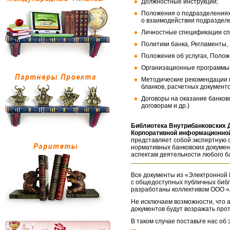
Должностные инструкции;
Положения о подразделениях
о взаимодействии подраздел
Личностные спецификации сп
Политики банка, Регламенты,
Положения об услугах, Полож
Организационные программы, 
Методические рекомендации и
бланков, расчетных документо
Договоры на оказание банков
договорам и др.)
Библиотека Внутрибанковских 
Корпоративной информационной
представляет собой экспертную 
нормативных банковских докумен
аспектам деятельности любого б
Все документы из «Электронной 
с общедоступных публичных библ
разработаны коллективом ООО «
Не исключаем возможности, что а
документов будут возражать про
В таком случае поставьте нас об