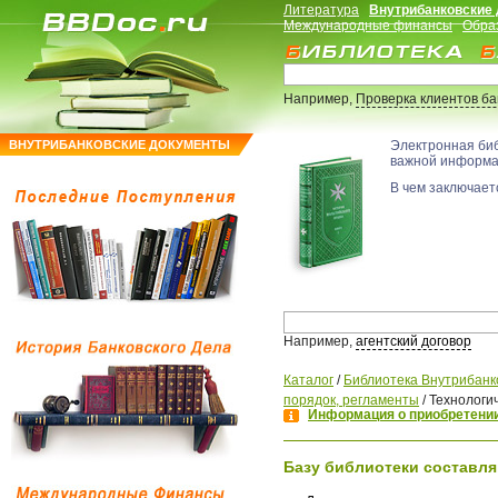
Литература
Внутрибанковские
Международные финансы
Обра
Например,
Проверка клиентов б
ВНУТРИБАНКОВСКИЕ ДОКУМЕНТЫ
Электронная би
важной информ
В чем заключаетс
Например,
агентский договор
Каталог
/
Библиотека Внутрибанк
порядок, регламенты
/
Технологи
Информация о приобретении
Базу библиотеки составля