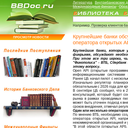
Литература
Внутрибанковские 
Международные финансы
Обра
Например,
Проверка клиентов б
Крупнейшие банки обс
ПРОСМОТР НОВОСТИ
оператора открытых A
Крупнейшие банки, которые
финрынке, обсуждают необхо
При этом все три игрока, чь
"Финополиса" - ВТБ, Сбербанк
этому вопросу.
Open API (открытые программн
информационными системами к
Ранее ЦБ начал пилот с несколь
Изначально регулятор планиро
обязательным с 2026 года для кр
В сентябре ЦБ сообщил, что в 
консультаций, который будет со
рынка в рамках проводимых пил
может быть уточнен подход к вн
сроков внедрения, отмечал регул
Один или несколько операторо
По мнению ВТБ, необходимо созд
оператора открытых API, напри
некоммерческой организацией и у
"В этой области (открытых API)