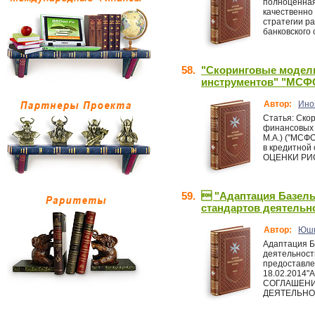
полноценная
качественно
стратегии ра
банковского 
58.
"Скоринговые модели
инструментов" "МСФО 
Автор:
Ино
Статья: Ско
финансовых 
М.А.) ("МСФ
в кредитно
ОЦЕНКИ РИ
59.
 "Адаптация Базель
стандартов деятельно
Автор:
Юшк
Адаптация Б
деятельности
предоставле
18.02.2014"
СОГЛАШЕНИ
ДЕЯТЕЛЬНОС