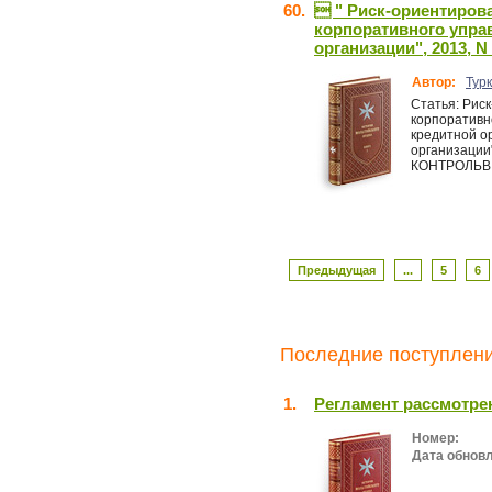
60.
 " Риск-ориентиров
корпоративного упра
организации", 2013, N
Автор:
Турк
Статья: Рис
корпоративно
кредитной ор
организаци
КОНТРОЛЬВ
Предыдущая
...
5
6
Последние поступлени
1.
Регламент рассмотре
Номер:
Дата обнов