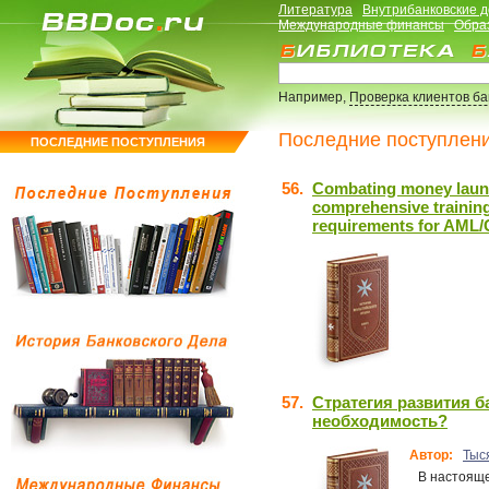
Литература
Внутрибанковские 
Международные финансы
Обра
Например,
Проверка клиентов б
Последние поступлен
ПОСЛЕДНИЕ ПОСТУПЛЕНИЯ
56.
Combating money launde
comprehensive training
requirements for AML/
57.
Стратегия развития 
необходимость?
Автор:
Тыс
В настоящее