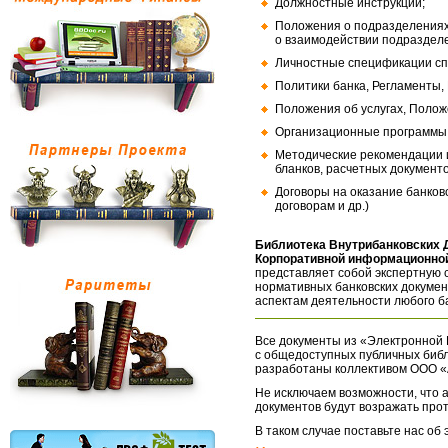
Должностные инструкции;
Положения о подразделениях
о взаимодействии подраздел
Личностные спецификации сп
Политики банка, Регламенты,
Положения об услугах, Полож
Организационные программы, 
Методические рекомендации и
бланков, расчетных документо
Договоры на оказание банков
договорам и др.)
Библиотека Внутрибанковских 
Корпоративной информационной
представляет собой экспертную 
нормативных банковских докумен
аспектам деятельности любого б
Все документы из «Электронной 
с общедоступных публичных библ
разработаны коллективом ООО «
Не исключаем возможности, что а
документов будут возражать про
В таком случае поставьте нас об