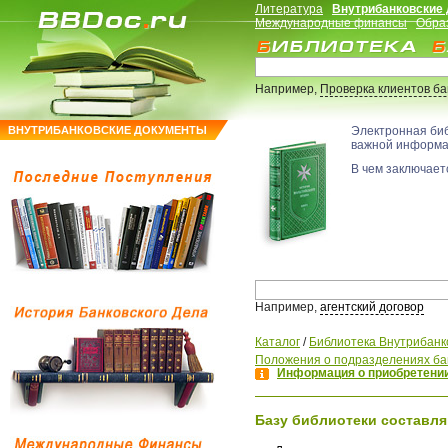
Литература
Внутрибанковские
Международные финансы
Обра
Например,
Проверка клиентов б
ВНУТРИБАНКОВСКИЕ ДОКУМЕНТЫ
Электронная би
важной информ
В чем заключаетс
Например,
агентский договор
Каталог
/
Библиотека Внутрибанк
Положения о подразделениях ба
Информация о приобретении
Базу библиотеки составля