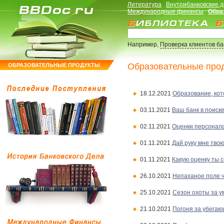
Литература
Внутрибанковские 
Международные финансы
Обра
Например,
Проверка клиентов б
Образовательные прод
ОБРАЗОВАТЕЛЬНЫЕ ПРОДУКТЫ
18.12.2021
Образование, ко
03.11.2021
Ваш банк в поиск
02.11.2021
Оценки персонала
01.11.2021
Дай руку мне тво
01.11.2021
Какую оценку ты с
26.10.2021
Непаханое поле 
25.10.2021
Сезон охоты за у
21.10.2021
Погоня за убега