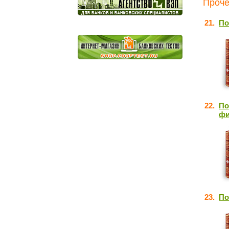
Проче
21.
По
22.
По
фи
23.
По