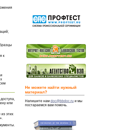
ложения
аций;
Образцы
я к
и
их
всем
Не можете найти нужный
материал?
 доступа,
Напишите нам
doc@bbdoc.ru
и мы
ену или
постараемся вам помочь.
 из этих
».
окументы.