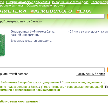
ура
Внутрибанковские документы
История банковского дела
Словарь те
родные финансы
Образовательные продукты
р,
Проверка клиентов банками
Электронная библиотека банка - 24 часа в сутки доступ к са
важной информации
В чем заключается определ...
р,
агентский договор
Расширенный поиск
/
Библиотека Внутрибанковских документов
/
Положения о подразделениях
/
ия о подразделениях банка
/
Учет, отчетность и сопровождение операций
/
П
рмация о приобретении всей библиотеки
иблиотеки составляют: