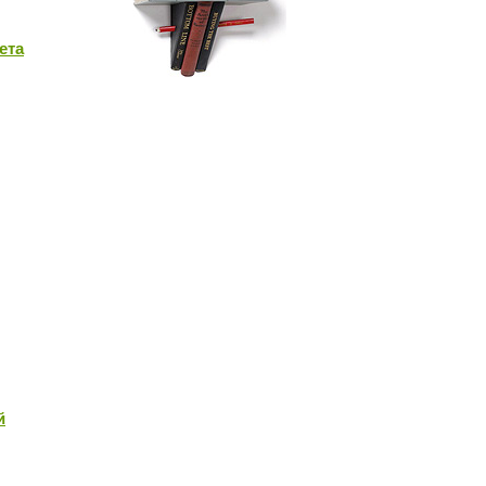
ета
й