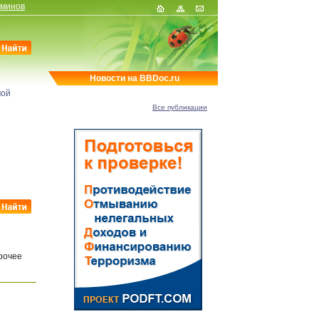
рминов
Новости на BBDoc.ru
мой
Все публикации
рочее