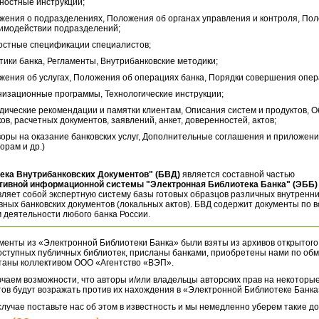
ностные инструкции;
жения о подразделениях, Положения об органах управления и контроля, По
аимодействии подразделений;
остные спецификации специалистов;
тики банка, Регламенты, Внутрибанковские методики;
жения об услугах, Положения об операциях банка, Порядки совершения опер
низационные программы, Технологические инструкции;
дические рекомендации и памятки клиентам, Описания систем и продуктов, 
ов, расчетных документов, заявлений, анкет, доверенностей, актов;
воры на оказание банковских услуг, Дополнительные соглашения и приложени
орам и др.)
ека Внутрибанковских Документов" (БВД)
является составной частью
тивной информационной системы "Электронная Библиотека Банка" (ЭББ)
ляет собой экспертную систему базы готовых образцов различных внутренн
ных банковских документов (локальных актов). БВД содержит документы по 
 деятельности любого банка России.
менты из «Электронной Библиотеки Банка» были взяты из архивов открытого
оступных публичных библиотек, присланы банками, приобретены нами по обм
таны коллективом ООО «Агентство «ВЭП».
чаем возможности, что авторы и/или владельцы авторских прав на некоторые
ов будут возражать против их нахождения в «Электронной Библиотеке Банка
случае поставьте нас об этом в известность и мы немедленно уберем такие д