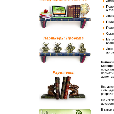
Долж
Поло
о вз
Личн
Поли
Поло
Орга
Мето
бланк
Дого
догов
Библиот
Корпора
представ
норматив
аспектам
Все доку
с общед
разрабо
Не исклю
документ
В таком 