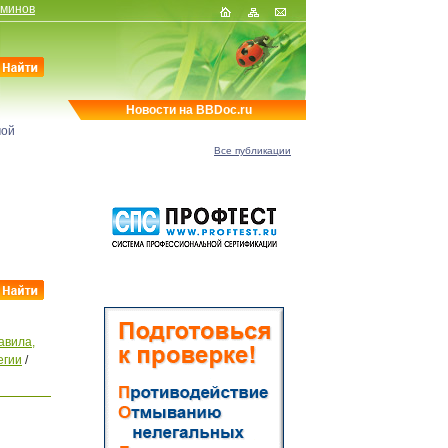
рминов
Новости на BBDoc.ru
мой
Все публикации
авила,
егии
/