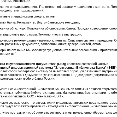
ностные инструкции;
жения о подразделениях, Положения об органах управления и контроля, По
аимодействии подразделений;
остные спецификации специалистов;
тики банка, Регламенты, Внутрибанковские методики;
жения об услугах, Положения об операциях банка, Порядки совершения опер
низационные программы, Технологические инструкции;
дические рекомендации и памятки клиентам, Описания систем и продуктов, 
ов, расчетных документов, заявлений, анкет, доверенностей, актов;
воры на оказание банковских услуг, Дополнительные соглашения и приложени
орам и др.)
ека Внутрибанковских Документов" (БВД)
является составной частью
тивной информационной системы "Электронная Библиотека Банка" (ЭББ)
ляет собой экспертную систему базы готовых образцов различных внутренн
ных банковских документов (локальных актов). БВД содержит документы по 
 деятельности любого банка России.
менты из «Электронной Библиотеки Банка» были взяты из архивов открытого
оступных публичных библиотек, присланы банками, приобретены нами по обм
таны коллективом ООО «Агентство «ВЭП».
чаем возможности, что авторы и/или владельцы авторских прав на некоторые
ов будут возражать против их нахождения в «Электронной Библиотеке Банка
случае поставьте нас об этом в известность и мы немедленно уберем такие д