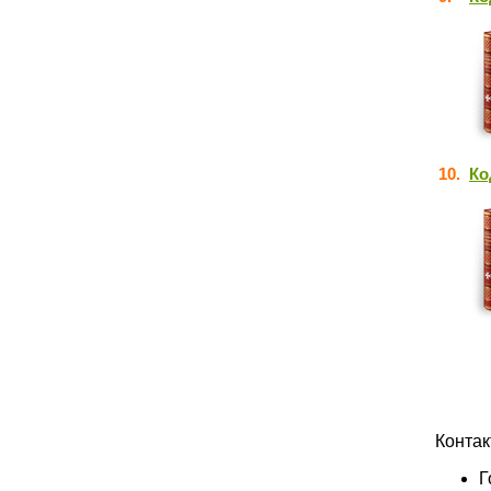
10.
Ко
Конта
Г