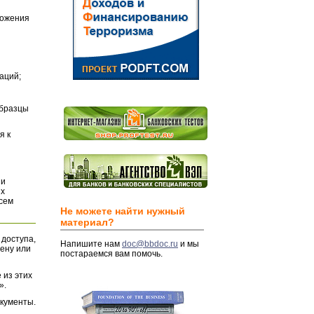
ложения
аций;
Образцы
я к
и
их
всем
Не можете найти нужный
материал?
 доступа,
Напишите нам
doc@bbdoc.ru
и мы
ену или
постараемся вам помочь.
 из этих
».
окументы.