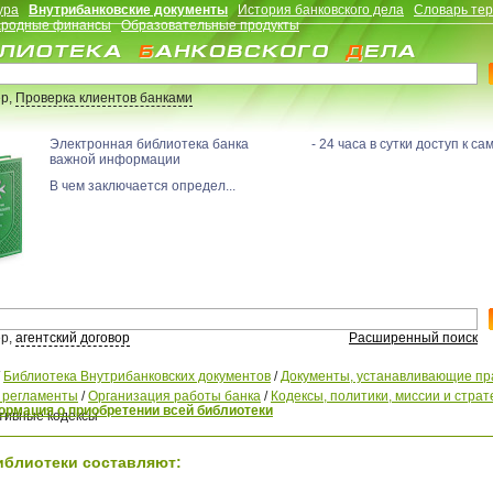
ура
Внутрибанковские документы
История банковского дела
Словарь те
родные финансы
Образовательные продукты
р,
Проверка клиентов банками
Электронная библиотека банка - 24 часа в сутки доступ к са
важной информации
В чем заключается определ...
р,
агентский договор
Расширенный поиск
/
Библиотека Внутрибанковских документов
/
Документы, устанавливающие пр
, регламенты
/
Организация работы банка
/
Кодексы, политики, миссии и страт
рмация о приобретении всей библиотеки
тивные кодексы
иблиотеки составляют: