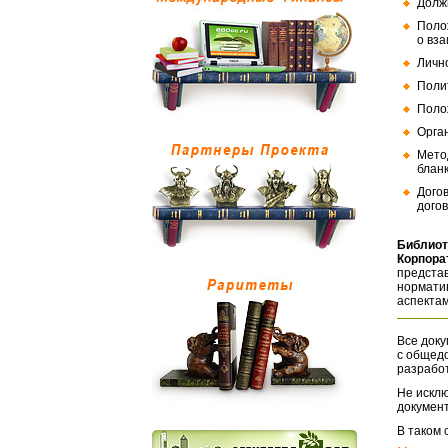
Долж
Поло
о вз
Личн
Поли
Поло
Орга
Мето
бланк
Дого
догов
Библиот
Корпора
представ
норматив
аспектам
Все доку
с общед
разрабо
Не исклю
документ
В таком 