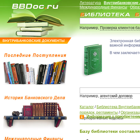
Литература
Внутрибанковские
Международные финансы
Обра
Например,
Проверка клиентов б
ВНУТРИБАНКОВСКИЕ ДОКУМЕНТЫ
Электронная би
важной информ
В чем заключаетс
Например,
агентский договор
Каталог
/
Библиотека Внутрибанк
порядок, регламенты
/
Организац
Информация о приобретении
Корпоративные кодексы
Базу библиотеки составля