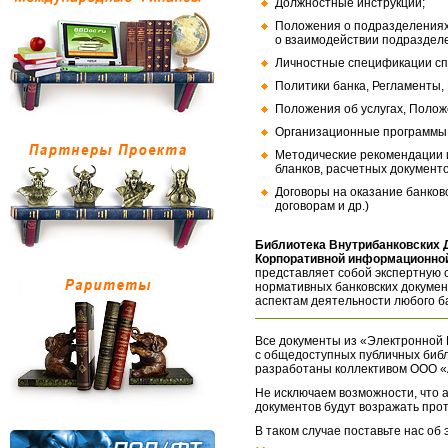
Должностные инструкции;
Положения о подразделениях
о взаимодействии подраздел
Личностные спецификации сп
Политики банка, Регламенты,
Положения об услугах, Полож
Организационные программы, 
Методические рекомендации и
бланков, расчетных документо
Договоры на оказание банков
договорам и др.)
Библиотека Внутрибанковских 
Корпоративной информационной
представляет собой экспертную 
нормативных банковских докумен
аспектам деятельности любого б
Все документы из «Электронной 
с общедоступных публичных библ
разработаны коллективом ООО «
Не исключаем возможности, что а
документов будут возражать про
В таком случае поставьте нас об