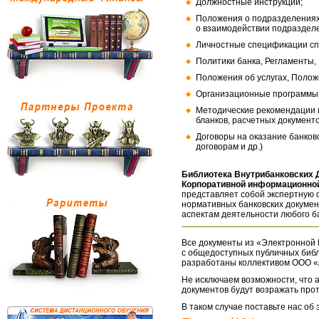
Должностные инструкции;
Положения о подразделениях
о взаимодействии подраздел
Личностные спецификации сп
Политики банка, Регламенты,
Положения об услугах, Полож
Организационные программы, 
Методические рекомендации и
бланков, расчетных документо
Договоры на оказание банков
договорам и др.)
Библиотека Внутрибанковских 
Корпоративной информационной
представляет собой экспертную 
нормативных банковских докумен
аспектам деятельности любого б
Все документы из «Электронной 
с общедоступных публичных библ
разработаны коллективом ООО «
Не исключаем возможности, что а
документов будут возражать про
В таком случае поставьте нас об