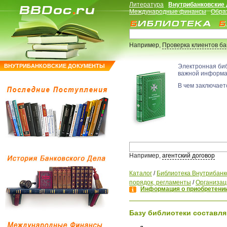
Литература
Внутрибанковские
Международные финансы
Обра
Например,
Проверка клиентов б
ВНУТРИБАНКОВСКИЕ ДОКУМЕНТЫ
Электронная би
важной информ
В чем заключаетс
Например,
агентский договор
Каталог
/
Библиотека Внутрибанк
порядок, регламенты
/
Организац
Информация о приобретении
Базу библиотеки составля