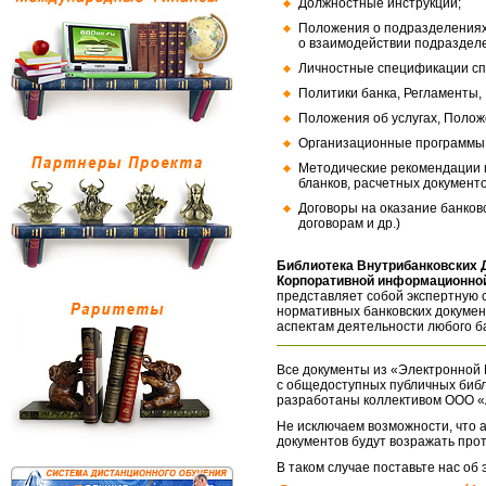
Должностные инструкции;
Положения о подразделениях
о взаимодействии подраздел
Личностные спецификации сп
Политики банка, Регламенты,
Положения об услугах, Полож
Организационные программы, 
Методические рекомендации и
бланков, расчетных документо
Договоры на оказание банков
договорам и др.)
Библиотека Внутрибанковских 
Корпоративной информационной
представляет собой экспертную 
нормативных банковских докумен
аспектам деятельности любого б
Все документы из «Электронной 
с общедоступных публичных библ
разработаны коллективом ООО «
Не исключаем возможности, что а
документов будут возражать про
В таком случае поставьте нас об