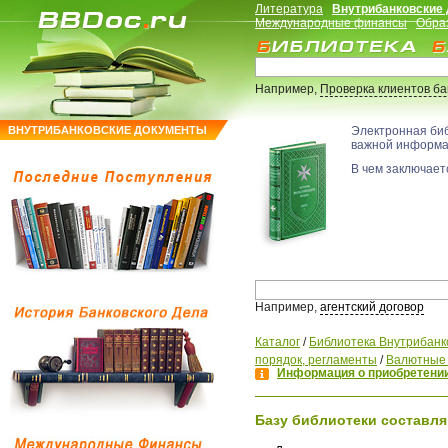
Литература
Внутрибанковские
Международные финансы
Обра
Например,
Проверка клиентов б
ВНУТРИБАНКОВСКИЕ ДОКУМЕНТЫ
Электронная би
важной информ
В чем заключаетс
Например,
агентский договор
Каталог
/
Библиотека Внутрибанк
порядок, регламенты
/
Валютные 
Информация о приобретении
Базу библиотеки составля