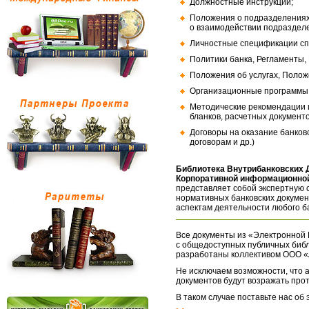
Должностные инструкции;
Положения о подразделениях
о взаимодействии подраздел
Личностные спецификации сп
Политики банка, Регламенты,
Положения об услугах, Полож
Организационные программы, 
Методические рекомендации и
бланков, расчетных документо
Договоры на оказание банков
договорам и др.)
Библиотека Внутрибанковских 
Корпоративной информационной
представляет собой экспертную 
нормативных банковских докумен
аспектам деятельности любого б
Все документы из «Электронной 
с общедоступных публичных библ
разработаны коллективом ООО «
Не исключаем возможности, что а
документов будут возражать про
В таком случае поставьте нас об