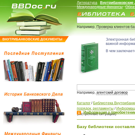
Литература
Внутрибанковские
Международные финансы
Обра
Например,
Проверка клиентов б
ВНУТРИБАНКОВСКИЕ ДОКУМЕНТЫ
Электронная би
важной информ
В чем заключаетс
Например,
агентский договор
Каталог
/
Библиотека Внутрибанк
порядок, регламенты
/
Информаци
Информация о приобретении
(экстренные ситуации)
Базу библиотеки составля