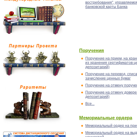
востребования", управляемо
банковской карты Банка
Поручения
Поручение на прием, на хра
из хранения сертификатов це
депозитарий)
Поручение на перевод, списа
зачисление ценных бумаг
Поручение на отмену поруче
Поручение на отмену доверен
депозитарий)
Все...
Мемориальные ордера
Мемориальный ордер на при
Мемориальный ордер на выд