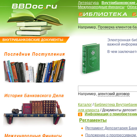
Литература
Внутрибанковские
Международные финансы
Обра
Например,
Проверка клиентов б
ВНУТРИБАНКОВСКИЕ ДОКУМЕНТЫ
Электронная би
важной информ
В чем заключаетс
Например,
агентский договор
Каталог
/
Библиотека Внутрибанк
для клиента
/
Документы депозит
Информация о приобретении
Регламенты
Регламент Депозитария Бан
Положение о прогрессивном 