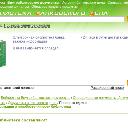
ура
Внутрибанковские документы
История банковского дела
Словарь те
родные финансы
Образовательные продукты
р,
Проверка клиентов банками
Электронная библиотека банка - 24 часа в сутки доступ к са
важной информации
В чем заключается определ...
р,
агентский договор
Расширенный поиск
/
Библиотека Внутрибанковских документов
/
Операционные документы. Доку
нта
/
Документы валютного отдела
/
Паспорта сделок
рмация о приобретении всей библиотеки
иблиотеки составляют: