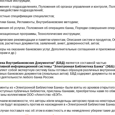
ностные инструкции;
жения о подразделениях, Положения об органах управления и контроля, По
аимодействии подразделений;
остные спецификации специалистов;
тики банка, Регламенты, Внутрибанковские методики;
жения об услугах, Положения об операциях банка, Порядки совершения опер
низационные программы, Технологические инструкции;
дические рекомендации и памятки клиентам, Описания систем и продуктов, 
ов, расчетных документов, заявлений, анкет, доверенностей, актов;
воры на оказание банковских услуг, Дополнительные соглашения и приложени
орам и др.)
ека Внутрибанковских Документов" (БВД)
является составной частью
тивной информационной системы "Электронная Библиотека Банка" (ЭББ)
ляет собой экспертную систему базы готовых образцов различных внутренн
ных банковских документов (локальных актов). БВД содержит документы по 
 деятельности любого банка России.
менты из «Электронной Библиотеки Банка» были взяты из архивов открытого
оступных публичных библиотек, присланы банками, приобретены нами по обм
таны коллективом ООО «Агентство «ВЭП».
чаем возможности, что авторы и/или владельцы авторских прав на некоторые
ов будут возражать против их нахождения в «Электронной Библиотеке Банка
случае поставьте нас об этом в известность и мы немедленно уберем такие д