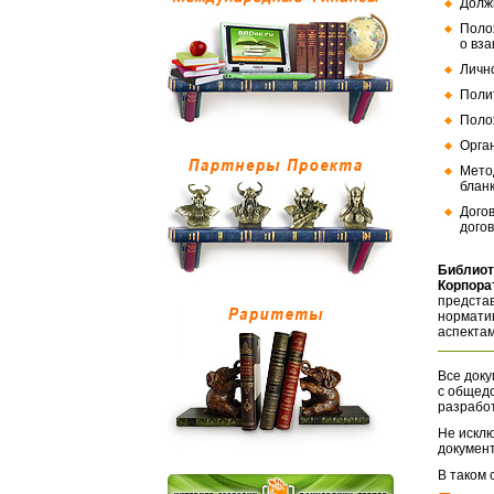
Долж
Поло
о вз
Личн
Поли
Поло
Орга
Мето
бланк
Дого
догов
Библиот
Корпора
представ
норматив
аспектам
Все доку
с общед
разрабо
Не исклю
документ
В таком 