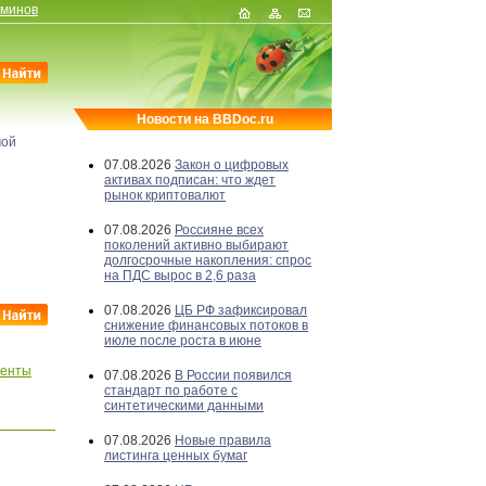
рминов
Новости на BBDoc.ru
мой
07.08.2026
Закон о цифровых
активах подписан: что ждет
рынок криптовалют
07.08.2026
Россияне всех
поколений активно выбирают
долгосрочные накопления: спрос
на ПДС вырос в 2,6 раза
07.08.2026
ЦБ РФ зафиксировал
снижение финансовых потоков в
июле после роста в июне
менты
07.08.2026
В России появился
стандарт по работе с
синтетическими данными
07.08.2026
Новые правила
листинга ценных бумаг