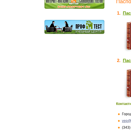
Паспо
1.
Пас
2.
Пас
Контакт
Горо
vep@
(343)