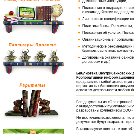
Должностные инструкции;
Положения о подразделениях
о взаимодействии подраздел
Личностные спецификации сп
Политики банка, Регламенты,
Положения об услугах, Полож
Организационные программы, 
Методические рекомендации и
бланков, расчетных документо
Договоры на оказание банков
договорам и др.)
Библиотека Внутрибанковских 
Корпоративной информационной
представляет собой экспертную 
нормативных банковских докумен
аспектам деятельности любого б
Все документы из «Электронной 
с общедоступных публичных библ
разработаны коллективом ООО «
Не исключаем возможности, что а
документов будут возражать про
В таком случае поставьте нас об