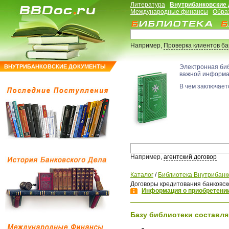
Литература
Внутрибанковские
Международные финансы
Обра
Например,
Проверка клиентов б
ВНУТРИБАНКОВСКИЕ ДОКУМЕНТЫ
Электронная би
важной информ
В чем заключаетс
Например,
агентский договор
Каталог
/
Библиотека Внутрибанк
Договоры кредитования банковск
Информация о приобретении
Базу библиотеки составля