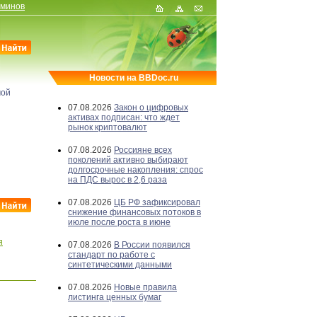
рминов
Новости на BBDoc.ru
мой
07.08.2026
Закон о цифровых
активах подписан: что ждет
рынок криптовалют
07.08.2026
Россияне всех
поколений активно выбирают
долгосрочные накопления: спрос
на ПДС вырос в 2,6 раза
07.08.2026
ЦБ РФ зафиксировал
снижение финансовых потоков в
июле после роста в июне
я
07.08.2026
В России появился
стандарт по работе с
синтетическими данными
07.08.2026
Новые правила
листинга ценных бумаг