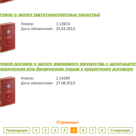
говор о залоге (автотранспортные средства)
Номер:
1.13974
Дата обновления:
25.04.2013
повой договор о залоге движимого имущества с залогодател
идическим или физическим лицом к кредитному договору
Номер:
1.14290
Дата обновления:
27.08.2013
Страницы:
Предыдущая
1
2
3
4
5
6
7
8
Следующая