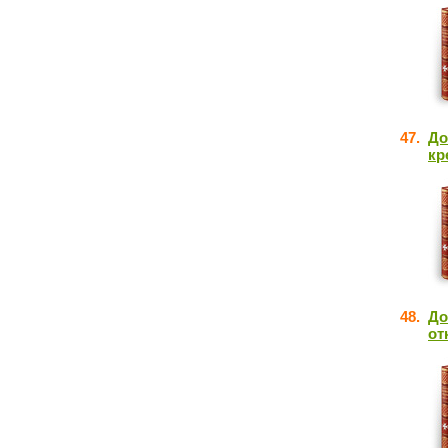
47.
До
кр
48.
До
от