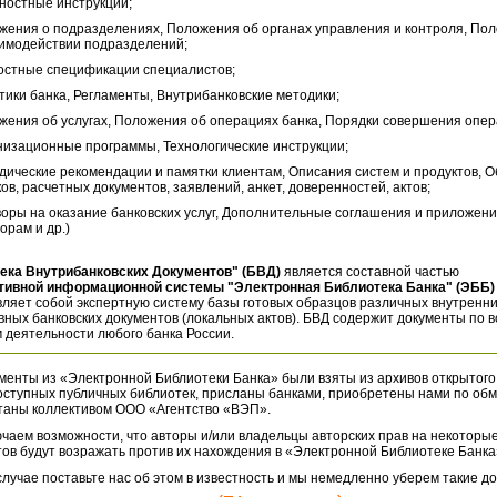
ностные инструкции;
жения о подразделениях, Положения об органах управления и контроля, По
аимодействии подразделений;
остные спецификации специалистов;
тики банка, Регламенты, Внутрибанковские методики;
жения об услугах, Положения об операциях банка, Порядки совершения опер
низационные программы, Технологические инструкции;
дические рекомендации и памятки клиентам, Описания систем и продуктов, 
ов, расчетных документов, заявлений, анкет, доверенностей, актов;
воры на оказание банковских услуг, Дополнительные соглашения и приложени
орам и др.)
ека Внутрибанковских Документов" (БВД)
является составной частью
тивной информационной системы "Электронная Библиотека Банка" (ЭББ)
ляет собой экспертную систему базы готовых образцов различных внутренн
ных банковских документов (локальных актов). БВД содержит документы по 
 деятельности любого банка России.
менты из «Электронной Библиотеки Банка» были взяты из архивов открытого
оступных публичных библиотек, присланы банками, приобретены нами по обм
таны коллективом ООО «Агентство «ВЭП».
чаем возможности, что авторы и/или владельцы авторских прав на некоторые
ов будут возражать против их нахождения в «Электронной Библиотеке Банка
случае поставьте нас об этом в известность и мы немедленно уберем такие д