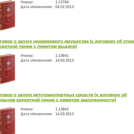
Номер:
1.13766
Дата обновления:
04.02.2013
говор о залоге недвижимого имущества (к договору об отк
едитной линии с лимитом выдачи)
Номер:
1.13841
Дата обновления:
14.03.2013
говор о залоге автотранспортных средств (к договору об
крытии кредитной линии с лимитом задолженности)
Номер:
1.13842
Дата обновления:
14.03.2013