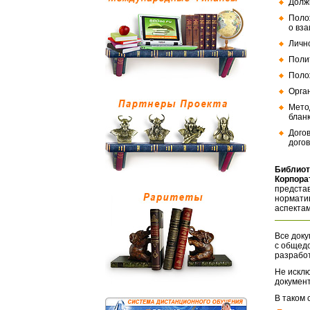
Долж
Поло
о вз
Личн
Поли
Поло
Орга
Мето
бланк
Дого
догов
Библиот
Корпора
представ
норматив
аспектам
Все доку
с общед
разрабо
Не исклю
документ
В таком 