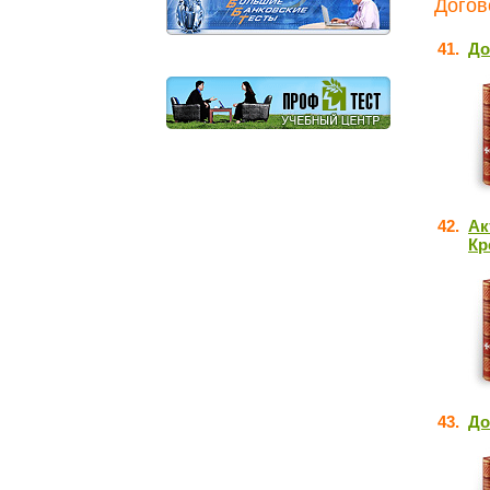
Догов
41.
До
42.
Ак
Кр
43.
До