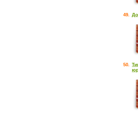
49.
До
50.
Ти
юр