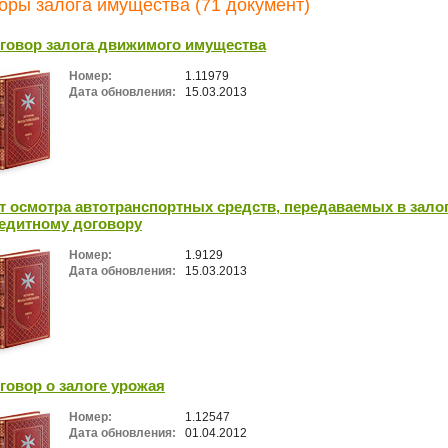
оры залога имущества (71 документ)
говор залога движимого имущества
Номер:
1.11979
Дата обновления:
15.03.2013
т осмотра автотранспортных средств, передаваемых в залог
едитному договору
Номер:
1.9129
Дата обновления:
15.03.2013
говор о залоге урожая
Номер:
1.12547
Дата обновления:
01.04.2012