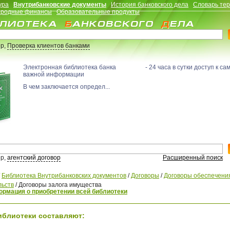
ура
Внутрибанковские документы
История банковского дела
Словарь те
родные финансы
Образовательные продукты
р,
Проверка клиентов банками
Электронная библиотека банка - 24 часа в сутки доступ к са
важной информации
В чем заключается определ...
р,
агентский договор
Расширенный поиск
/
Библиотека Внутрибанковских документов
/
Договоры
/
Договоры обеспечени
льств
/
Договоры залога имущества
рмация о приобретении всей библиотеки
иблиотеки составляют: