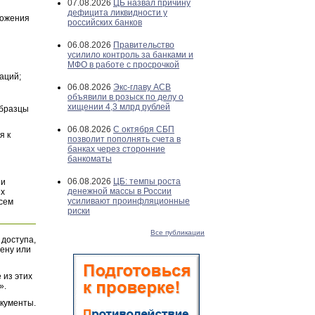
07.08.2026
ЦБ назвал причину
дефицита ликвидности у
ложения
российских банков
06.08.2026
Правительство
усилило контроль за банками и
МФО в работе с просрочкой
аций;
06.08.2026
Экс-главу АСВ
объявили в розыск по делу о
хищении 4,3 млрд рублей
Образцы
06.08.2026
С октября СБП
я к
позволит пополнять счета в
банках через сторонние
банкоматы
06.08.2026
ЦБ: темпы роста
и
денежной массы в России
их
усиливают проинфляционные
всем
риски
Все публикации
 доступа,
ену или
 из этих
».
окументы.