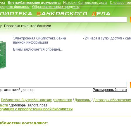
ура
Внутрибанковские документы
История банковского дела
Словарь те
родные финансы
Образовательные продукты
р,
Проверка клиентов банками
Электронная библиотека банка - 24 часа в сутки доступ к са
важной информации
В чем заключается определ...
р,
агентский договор
Расширенный поиск
/
Библиотека Внутрибанковских документов
/
Договоры
/
Договоры обеспечени
льств
/
Договоры залога прав
рмация о приобретении всей библиотеки
иблиотеки составляют: