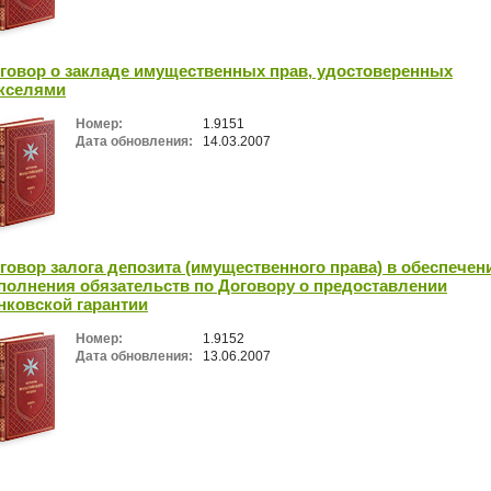
говор о закладе имущественных прав, удостоверенных
кселями
Номер:
1.9151
Дата обновления:
14.03.2007
говор залога депозита (имущественного права) в обеспечен
полнения обязательств по Договору о предоставлении
нковской гарантии
Номер:
1.9152
Дата обновления:
13.06.2007