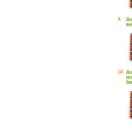
9.
До
ве
10.
До
ис
ба