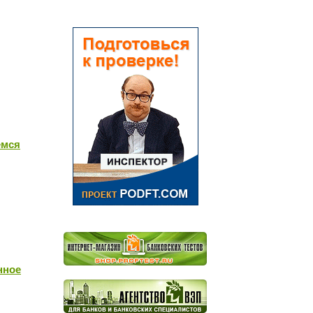
емся
нное