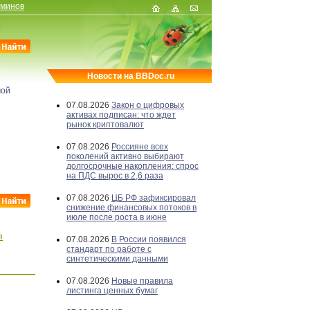
рминов
Новости на BBDoc.ru
мой
07.08.2026
Закон о цифровых
активах подписан: что ждет
рынок криптовалют
07.08.2026
Россияне всех
поколений активно выбирают
долгосрочные накопления: спрос
на ПДС вырос в 2,6 раза
07.08.2026
ЦБ РФ зафиксировал
снижение финансовых потоков в
июле после роста в июне
я
07.08.2026
В России появился
стандарт по работе с
синтетическими данными
07.08.2026
Новые правила
листинга ценных бумаг