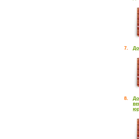
7.
До
8.
До
ве
юр