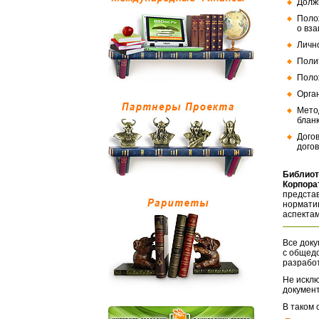
Долж
Поло
о вз
Личн
Поли
Поло
Орга
Мето
бланк
Дого
догов
Библиот
Корпора
представ
норматив
аспектам
Все доку
с общед
разрабо
Не исклю
документ
В таком 