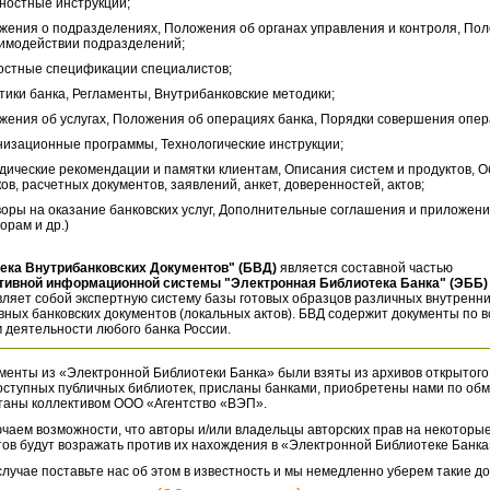
ностные инструкции;
жения о подразделениях, Положения об органах управления и контроля, По
аимодействии подразделений;
остные спецификации специалистов;
тики банка, Регламенты, Внутрибанковские методики;
жения об услугах, Положения об операциях банка, Порядки совершения опер
низационные программы, Технологические инструкции;
дические рекомендации и памятки клиентам, Описания систем и продуктов, 
ов, расчетных документов, заявлений, анкет, доверенностей, актов;
воры на оказание банковских услуг, Дополнительные соглашения и приложени
орам и др.)
ека Внутрибанковских Документов" (БВД)
является составной частью
тивной информационной системы "Электронная Библиотека Банка" (ЭББ)
ляет собой экспертную систему базы готовых образцов различных внутренн
ных банковских документов (локальных актов). БВД содержит документы по 
 деятельности любого банка России.
менты из «Электронной Библиотеки Банка» были взяты из архивов открытого
оступных публичных библиотек, присланы банками, приобретены нами по обм
таны коллективом ООО «Агентство «ВЭП».
чаем возможности, что авторы и/или владельцы авторских прав на некоторые
ов будут возражать против их нахождения в «Электронной Библиотеке Банка
случае поставьте нас об этом в известность и мы немедленно уберем такие д