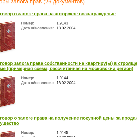
оры залога прав (26 документов)
говор о залоге права на авторское вознаграждение
Номер:
1.9143
Дата обновления:
18.02.2004
говор залога права собственности на квартиру(ы) в строящ
ме (примерная схема, рассчитанная на московский регион)
Номер:
1.9144
Дата обновления:
18.02.2004
говор о залоге права на получение покупной цены за прода
ущество
Номер:
1.9145