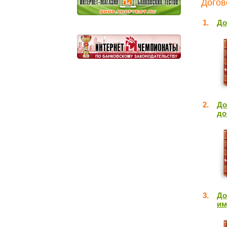
Догов
1.
До
2.
До
до
3.
До
им