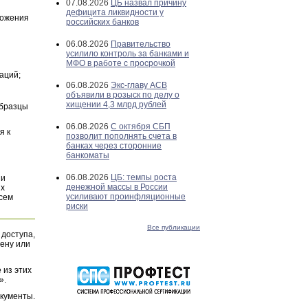
07.08.2026
ЦБ назвал причину
дефицита ликвидности у
ложения
российских банков
06.08.2026
Правительство
усилило контроль за банками и
МФО в работе с просрочкой
аций;
06.08.2026
Экс-главу АСВ
объявили в розыск по делу о
хищении 4,3 млрд рублей
Образцы
06.08.2026
С октября СБП
я к
позволит пополнять счета в
банках через сторонние
банкоматы
06.08.2026
ЦБ: темпы роста
и
денежной массы в России
их
усиливают проинфляционные
всем
риски
Все публикации
 доступа,
ену или
 из этих
».
окументы.