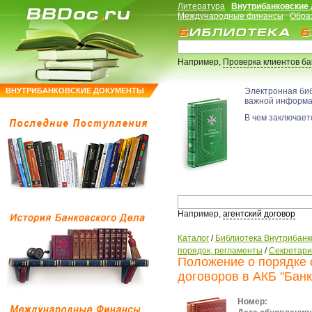
Литература
Внутрибанковские
Международные финансы
Обра
Например,
Проверка клиентов б
ВНУТРИБАНКОВСКИЕ ДОКУМЕНТЫ
Электронная би
важной информ
В чем заключаетс
Например,
агентский договор
Каталог
/
Библиотека Внутрибанк
порядок, регламенты
/
Секретари
Положение о порядке 
договоров в АКБ "Банк
Номер: