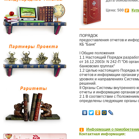
Дата обновления:
Цена: 500
Куп
ПОРЯДОК
предоставления отчетов и инфо
КБ "Банк"
I Общие положения
1.1 Настоящий Порядок разработ
от 16.12.2003г. N 242-П "Об орг
банковских группах"
1.2 Целью настоящего Порядка 
отчетов и информации органам у
уровнях и направлениях Системы
решений.
II Органы Системы внутреннего 
отчеты и информацию органам уп
2.1 В соответствии с Положением
определены следующие органы с
Информация о приобретении
Контактная информация: