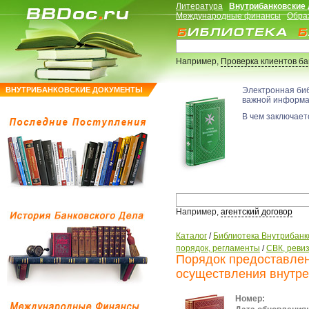
Литература
Внутрибанковские
Международные финансы
Обра
Например,
Проверка клиентов б
ВНУТРИБАНКОВСКИЕ ДОКУМЕНТЫ
Электронная би
важной информ
В чем заключаетс
Например,
агентский договор
Каталог
/
Библиотека Внутрибанк
порядок, регламенты
/
СВК, ревиз
Порядок предоставлен
осуществления внутре
Номер: