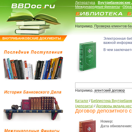
Литература
Внутрибанковские
Международные финансы
Обра
Например,
Проверка клиентов б
ВНУТРИБАНКОВСКИЕ ДОКУМЕНТЫ
Электронная би
важной информ
В чем заключаетс
Например,
агентский договор
Каталог
/
Библиотека Внутрибанк
(депозита)
/
Договоры вклада не
Договор депозитного с
Номер:
Дата обновления: