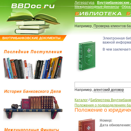
Литература
Внутрибанковские
Международные финансы
Обра
Например,
Проверка клиентов б
ВНУТРИБАНКОВСКИЕ ДОКУМЕНТЫ
Электронная би
важной информ
В чем заключаетс
Например,
агентский договор
Каталог
/
Библиотека Внутрибанк
Положения о подразделениях ба
Положение о юридиче
Номер:
Дата обновления: