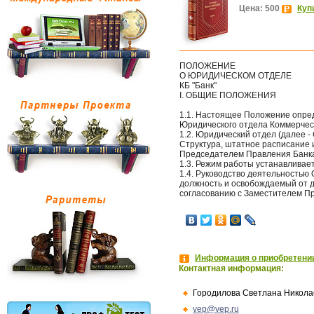
Цена: 500
Куп
ПОЛОЖЕНИЕ
О ЮРИДИЧЕСКОМ ОТДЕЛЕ
КБ "Банк"
I. ОБЩИЕ ПОЛОЖЕНИЯ
1.1. Настоящее Положение опред
Юридического отдела Коммерческо
1.2. Юридический отдел (далее 
Структура, штатное расписание
Председателем Правления Банк
1.3. Режим работы устанавливае
1.4. Руководство деятельностью
должность и освобождаемый от 
согласованию с Заместителем П
Информация о приобретении
Контактная информация:
Городилова Светлана Никола
vep@vep.ru