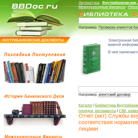
Литература
Внутрибанковские
Международные финансы
Обра
Например,
Проверка клиентов б
ВНУТРИБАНКОВСКИЕ ДОКУМЕНТЫ
Электронная би
важной информ
В чем заключаетс
Например,
агентский договор
Каталог
/
Библиотека Внутрибанк
порядок, регламенты
/
СВК, ревиз
Отчет (акт) Службы вн
соответствия нормати
лицами