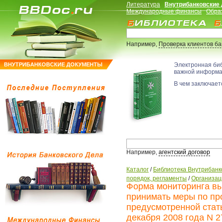
Литература
Внутрибанковские
Международные финансы
Обра
Например,
Проверка клиентов б
ВНУТРИБАНКОВСКИЕ ДОКУМЕНТЫ
Электронная би
важной информ
В чем заключаетс
Например,
агентский договор
Каталог
/
Библиотека Внутрибанк
порядок, регламенты
/
Организац
Форма мониторинга в
принимать меры по пр
предусмотренной стать
декабря 2008 года N 