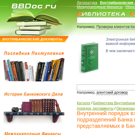
Литература
Внутрибанковские
Международные финансы
Обра
Например,
Проверка клиентов б
ВНУТРИБАНКОВСКИЕ ДОКУМЕНТЫ
Электронная би
важной информ
В чем заключаетс
Например,
агентский договор
Каталог
/
Библиотека Внутрибанк
порядок, регламенты
/
Организац
Внутренний порядок в
подразделений Банка 
представляемых в Бан