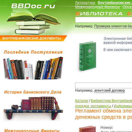
Литература
Внутрибанковские
Международные финансы
Обра
Например,
Проверка клиентов б
ВНУТРИБАНКОВСКИЕ ДОКУМЕНТЫ
Электронная би
важной информ
В чем заключаетс
Например,
агентский договор
Каталог
/
Библиотека Внутрибанк
порядок, регламенты
/
Информаци
Регламент обмена эл
денежных средств в р
Номер: