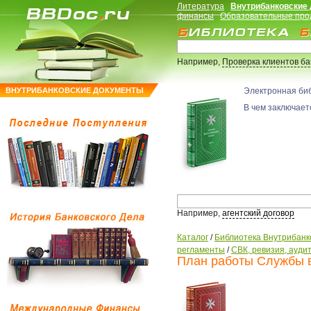
Литература
Внутрибанковские
финансы
Образовательные про
Например,
Проверка клиентов б
ВНУТРИБАНКОВСКИЕ ДОКУМЕНТЫ
Электронная би
В чем заключаетс
Например,
агентский договор
Каталог
/
Библиотека Внутрибанк
регламенты
/
СВК, ревизия, ауди
План работы Службы в