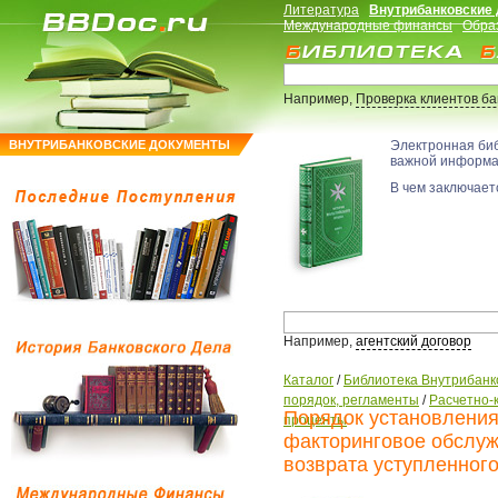
Литература
Внутрибанковские
Международные финансы
Обра
Например,
Проверка клиентов б
ВНУТРИБАНКОВСКИЕ ДОКУМЕНТЫ
Электронная би
важной информ
В чем заключаетс
Например,
агентский договор
Каталог
/
Библиотека Внутрибанк
порядок, регламенты
/
Расчетно-
Порядок установления
проценты
факторинговое обслуж
возврата уступленног