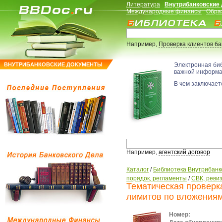
Литература
Внутрибанковские
Международные финансы
Обра
Например,
Проверка клиентов б
ВНУТРИБАНКОВСКИЕ ДОКУМЕНТЫ
Электронная би
важной информ
В чем заключаетс
Например,
агентский договор
Каталог
/
Библиотека Внутрибанк
порядок, регламенты
/
СВК, ревиз
Тематическая проверк
лимитов по вложениям 
Номер: