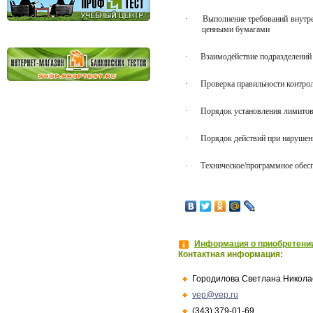
·
Выполнение требований внутр
ценными бумагами
·
Взаимодействие подразделений
·
Проверка правильности контрол
·
Порядок установления лимитов
·
Порядок действий при наруше
·
Техническое/программное обес
Информация о приобретении
Контактная информация:
Городилова Светлана Никола
vep@vep.ru
(343) 379-01-69