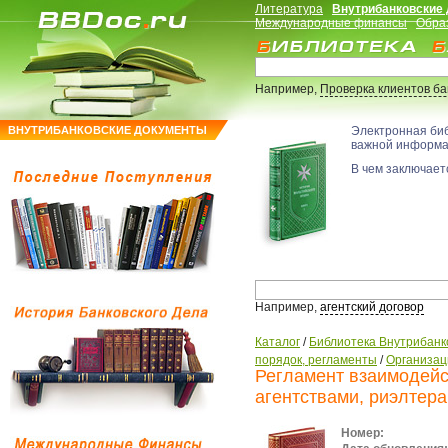
Литература
Внутрибанковские
Международные финансы
Обра
Например,
Проверка клиентов б
ВНУТРИБАНКОВСКИЕ ДОКУМЕНТЫ
Электронная би
важной информ
В чем заключаетс
Например,
агентский договор
Каталог
/
Библиотека Внутрибанк
порядок, регламенты
/
Организац
Регламент взаимодейс
агентствами, риэлтер
Номер: