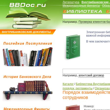
Литература
Внутрибанковские
Международные финансы
Обра
Например,
Проверка клиентов б
ВНУТРИБАНКОВСКИЕ ДОКУМЕНТЫ
Электронная би
важной информ
В чем заключаетс
Например,
агентский договор
Каталог
/
Библиотека Внутрибанк
порядок, регламенты
/
Организац
Порядок взаимодейств
сотрудников
Номер: