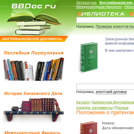
Литература
Внутрибанковские
Международные финансы
Обра
Например,
Проверка клиентов б
ВНУТРИБАНКОВСКИЕ ДОКУМЕНТЫ
Электронная би
важной информ
В чем заключаетс
Например,
агентский договор
Каталог
/
Библиотека Внутрибанк
порядок, регламенты
/
Разные
Положение о претензи
Номер:
Дата обновления: