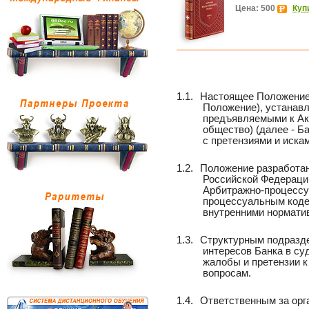
Цена: 500
Куп
1.1.
Настоящее Положение 
Положение), устанавл
предъявляемыми к Акц
общество) (далее - Б
с претензиями и иск
1.2.
Положение разработа
Российской Федерации
Арбитражно-процессу
процессуальным коде
внутренними нормат
1.3.
Структурным подразде
интересов Банка в су
жалобы и претензии к
вопросам.
1.4.
Ответственным за орг