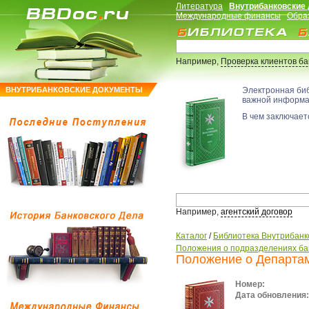
Литература
Внутрибанковские
Международные финансы
Обра
Например,
Проверка клиентов б
ВНУТРИБАНКОВСКИЕ ДОКУМЕНТЫ
Электронная би
важной информ
В чем заключаетс
Например,
агентский договор
Каталог
/
Библиотека Внутрибанк
Положения о подразделениях ба
Положение о Департам
Номер:
Дата обновления: