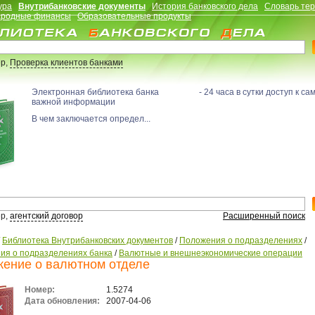
ура
Внутрибанковские документы
История банковского дела
Словарь те
родные финансы
Образовательные продукты
р,
Проверка клиентов банками
Электронная библиотека банка - 24 часа в сутки доступ к са
важной информации
В чем заключается определ...
р,
агентский договор
Расширенный поиск
/
Библиотека Внутрибанковских документов
/
Положения о подразделениях
/
ия о подразделениях банка
/
Валютные и внешнеэкономические операции
ение о валютном отделе
Номер:
1.5274
Дата обновления:
2007-04-06