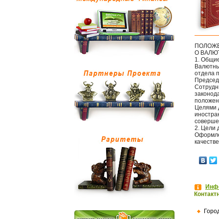
ПОЛОЖ
О ВАЛЮ
1. Общи
Валютны
отдела 
Председ
Сотрудн
законод
положен
Целями 
иностра
соверше
2. Цели
Оформле
качеств
Инфо
Контакт
Горо