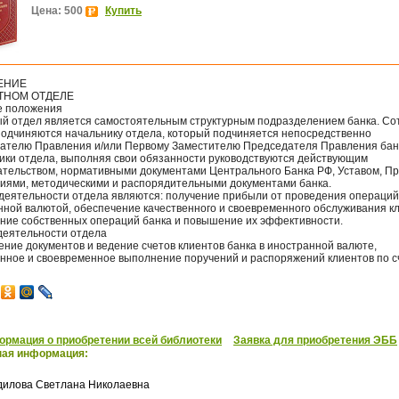
Цена: 500
Купить
ЕНИЕ
ТНОМ ОТДЕЛЕ
е положения
й отдел является самостоятельным структурным подразделением банка. Со
подчиняются начальнику отдела, который подчиняется непосредственно
ателю Правления и/или Первому Заместителю Председателя Правления бан
ики отдела, выполняя свои обязанности руководствуются действующим
ательством, нормативными документами Центрального Банка РФ, Уставом, Пр
иями, методическими и распорядительными документами банка.
деятельности отдела являются: получение прибыли от проведения операций
нной валютой, обеспечение качественного и своевременного обслуживания кл
ние собственных операций банка и повышение их эффективности.
 деятельности отдела
ние документов и ведение счетов клиентов банка в иностранной валюте,
енное и своевременное выполнение поручений и распоряжений клиентов по с
рмация о приобретении всей библиотеки
Заявка для приобретения ЭББ
ная информация:
дилова Светлана Николаевна