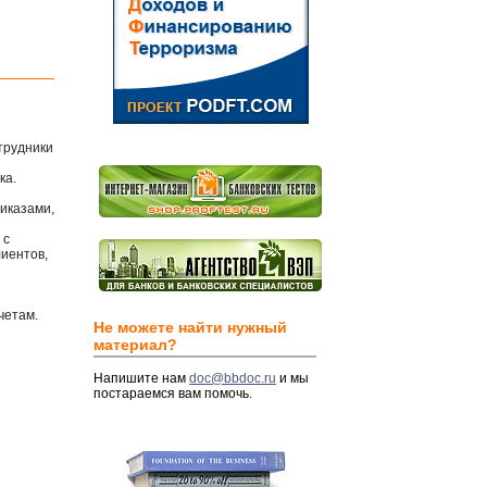
трудники
ка.
иказами,
 с
иентов,
четам.
Не можете найти нужный
материал?
Напишите нам
doc@bbdoc.ru
и мы
постараемся вам помочь.