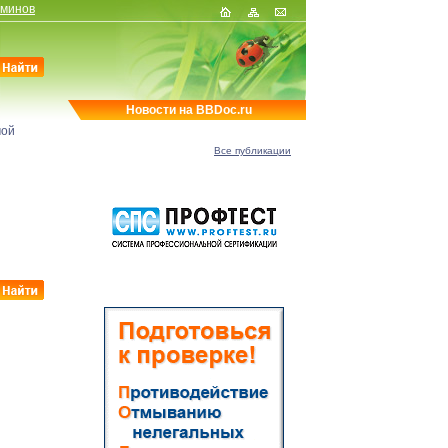
рминов
Новости на BBDoc.ru
мой
Все публикации