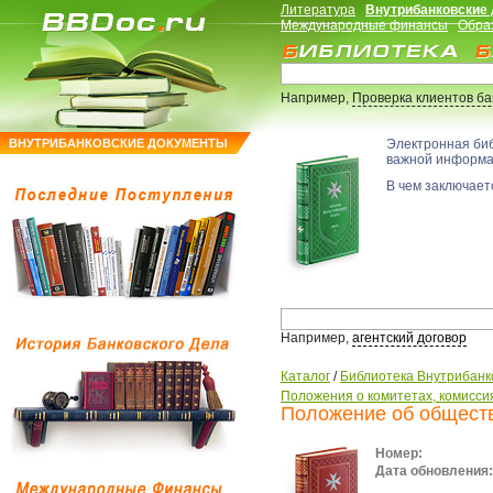
Литература
Внутрибанковские
Международные финансы
Обра
Например,
Проверка клиентов б
ВНУТРИБАНКОВСКИЕ ДОКУМЕНТЫ
Электронная би
важной информ
В чем заключаетс
Например,
агентский договор
Каталог
/
Библиотека Внутрибанк
Положения о комитетах, комиссия
Положение об обществ
Номер:
Дата обновления: