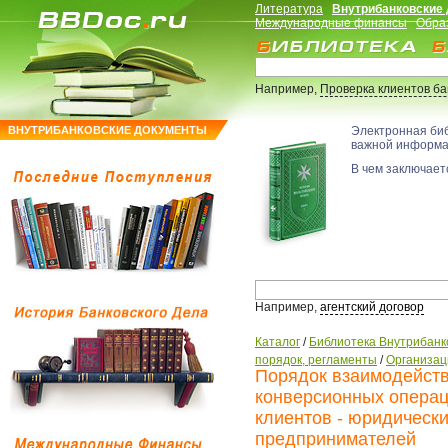
Литература
Внутрибанковские
Международные финансы
Обра
Например,
Проверка клиентов б
ВНУТРИБАНКОВСКИЕ ДОКУМЕНТЫ
Электронная би
важной информ
В чем заключаетс
Например,
агентский договор
Каталог
/
Библиотека Внутрибанк
порядок, регламенты
/
Организац
Порядок взаимодейств
конверсионных операц
клиентов - юридическ
предпринимателей