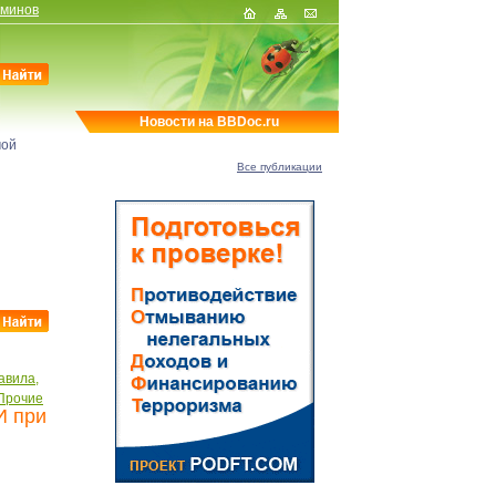
рминов
Новости на BBDoc.ru
мой
Все публикации
авила,
Прочие
И при