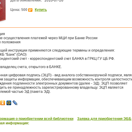
Дата обновления:
2010-07-26
Цена: 500
Купить
ция
ке осуществления платежей через МЦИ при Банке России
е положения
ящей инструкции применяются следующие термины и определения:
КБ "Банк" (ОАО)
ондентский счет - корреспондентский счет БАНКА в ГРКЦ ГУ ЦБ РФ.
 владелец счета, открытого в БАНКЕ.
нная цифровая подпись (ЭЦП) - вид аналога собственноручной подписи, яв
ом защиты информации, обеспечивающим возможность контроля целостности
ждения подлинности электронных документов (далее - ЭД). ЭЦП позволяет
дить ее принадлежность зарегистрированному владельцу. ЭЦП является
лемой частью ЭД (пакета ЭД).
рмация о приобретении всей библиотеки
Заявка для приобретения ЭББ
ная информация: