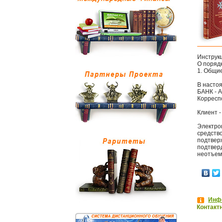
Инструк
О поряд
1. Общи
В насто
БАНК - А
Корресп
Клиент -
Электро
средств
подтвер
подтвер
неотъем
Инфо
Контакт