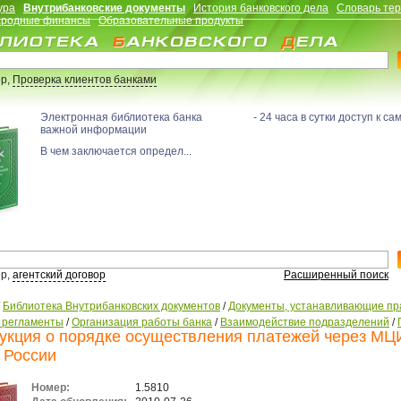
ура
Внутрибанковские документы
История банковского дела
Словарь те
родные финансы
Образовательные продукты
р,
Проверка клиентов банками
Электронная библиотека банка - 24 часа в сутки доступ к са
важной информации
В чем заключается определ...
р,
агентский договор
Расширенный поиск
/
Библиотека Внутрибанковских документов
/
Документы, устанавливающие пр
, регламенты
/
Организация работы банка
/
Взаимодействие подразделений
/
укция о порядке осуществления платежей через МЦ
 России
Номер:
1.5810