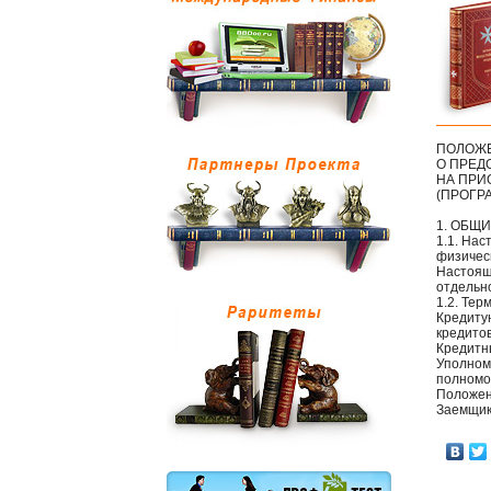
ПОЛОЖ
О ПРЕД
НА ПРИ
(ПРОГР
1. ОБЩ
1.1. На
физичес
Настоящ
отдельн
1.2. Те
Кредиту
кредито
Кредитн
Уполном
полномо
Положен
Заемщик