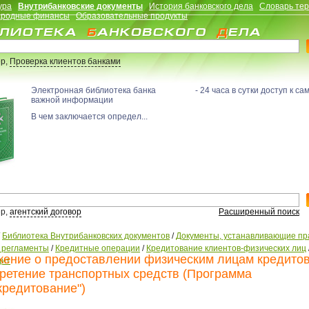
ура
Внутрибанковские документы
История банковского дела
Словарь те
родные финансы
Образовательные продукты
р,
Проверка клиентов банками
Электронная библиотека банка - 24 часа в сутки доступ к са
важной информации
В чем заключается определ...
р,
агентский договор
Расширенный поиск
/
Библиотека Внутрибанковских документов
/
Документы, устанавливающие пр
, регламенты
/
Кредитные операции
/
Кредитование клиентов-физических лиц
ение о предоставлении физическим лицам кредитов
дит
ретение транспортных средств (Программа
кредитование")