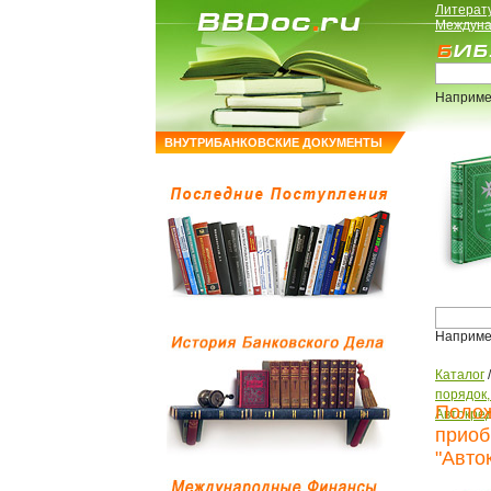
Литерат
Междуна
Наприме
ВНУТРИБАНКОВСКИЕ ДОКУМЕНТЫ
Наприме
Каталог
порядок
Полож
Автокре
приоб
"Авто