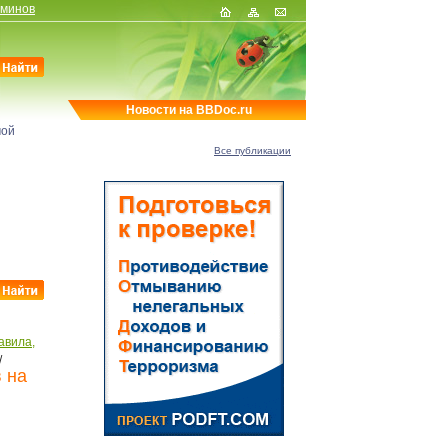
рминов
Новости на BBDoc.ru
мой
Все публикации
авила,
/
 на