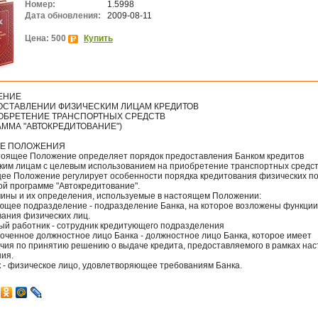
Номер:
1.5998
Дата обновления:
2009-08-11
Цена: 500
Купить
ЕНИЕ
ОСТАВЛЕНИИ ФИЗИЧЕСКИМ ЛИЦАМ КРЕДИТОВ
ОБРЕТЕНИЕ ТРАНСПОРТНЫХ СРЕДСТВ
АММА "АВТОКРЕДИТОВАНИЕ")
ИЕ ПОЛОЖЕНИЯ
стоящее Положение определяет порядок предоставления Банком кредитов
ким лицам с целевым использованием на приобретение транспортных средст
ее Положение регулирует особенности порядка кредитования физических п
ой программе "Автокредитование".
рмины и их определения, используемые в настоящем Положении:
ющее подразделение - подразделение Банка, на которое возложены функции
вания физических лиц.
ый работник - сотрудник кредитующего подразделения
оченное должностное лицо Банка - должностное лицо Банка, которое имеет
чия по принятию решению о выдаче кредита, предоставляемого в рамках на
ия.
 - физическое лицо, удовлетворяющее требованиям Банка.