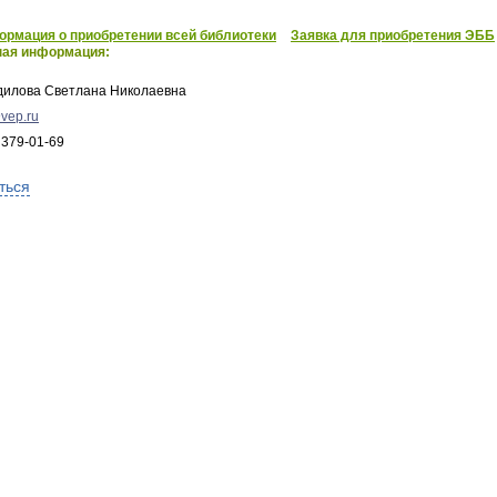
рмация о приобретении всей библиотеки
Заявка для приобретения ЭББ
ная информация:
дилова Светлана Николаевна
vep.ru
 379-01-69
ться