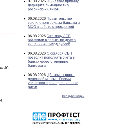
07.08.2026
ЦБ назвал причину
дефицита ликвидности у
российских банков
06.08.2026
Правительство
усилило контроль за банками и
МФО в работе с просрочкой
06.08.2026
Экс-главу АСВ
объявили в розыск по делу о
хищении 4,3 млрд рублей
06.08.2026
С октября СБП
позволит пополнять счета в
банках через сторонние
банкоматы
ОФИС
06.08.2026
ЦБ: темпы роста
денежной массы в России
усиливают проинфляционные
А
риски
Все публикации
И