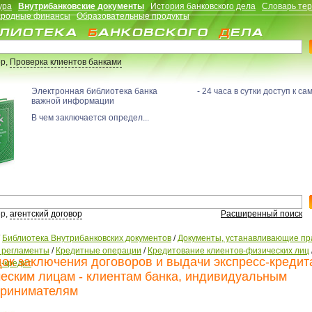
ура
Внутрибанковские документы
История банковского дела
Словарь те
родные финансы
Образовательные продукты
р,
Проверка клиентов банками
Электронная библиотека банка - 24 часа в сутки доступ к са
важной информации
В чем заключается определ...
р,
агентский договор
Расширенный поиск
/
Библиотека Внутрибанковских документов
/
Документы, устанавливающие пр
, регламенты
/
Кредитные операции
/
Кредитование клиентов-физических лиц
ок заключения договоров и выдачи экспресс-кредит
с-кредит
еским лицам - клиентам банка, индивидуальным
ринимателям