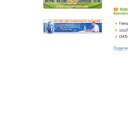
Инфо
Контакт
Горо
vep@
(343)
Подели