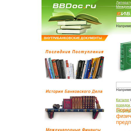
Литерат
Междуна
Наприме
ВНУТРИБАНКОВСКИЕ ДОКУМЕНТЫ
Наприме
Каталог
порядок
Поряд
Экспрес
физич
предп