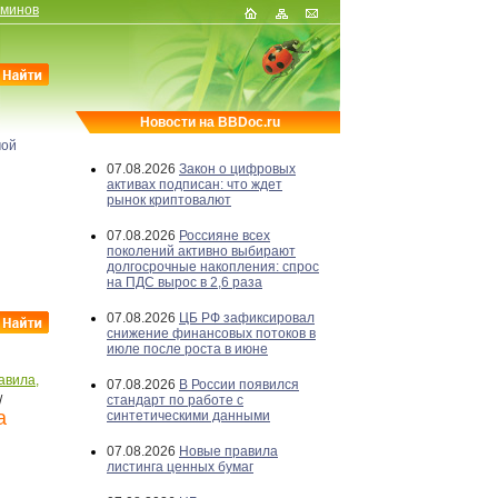
рминов
Новости на BBDoc.ru
мой
07.08.2026
Закон о цифровых
активах подписан: что ждет
рынок криптовалют
07.08.2026
Россияне всех
поколений активно выбирают
долгосрочные накопления: спрос
на ПДС вырос в 2,6 раза
07.08.2026
ЦБ РФ зафиксировал
снижение финансовых потоков в
июле после роста в июне
авила,
07.08.2026
В России появился
/
стандарт по работе с
а
синтетическими данными
07.08.2026
Новые правила
листинга ценных бумаг