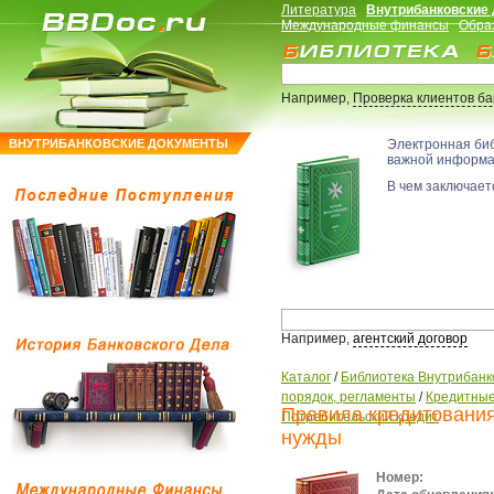
Литература
Внутрибанковские
Международные финансы
Обра
Например,
Проверка клиентов б
ВНУТРИБАНКОВСКИЕ ДОКУМЕНТЫ
Электронная би
важной информ
В чем заключаетс
Например,
агентский договор
Каталог
/
Библиотека Внутрибанк
порядок, регламенты
/
Кредитные
Правила кредитования
Потребительский кредит
нужды
Номер: