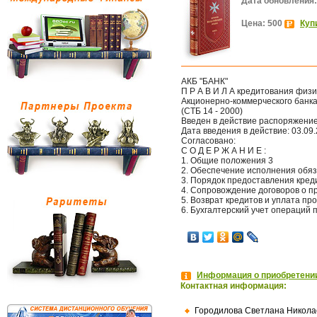
Дата обновления:
Цена: 500
Куп
АКБ "БАНК"
П Р А В И Л А кредитования физ
Акционерно-коммерческого банка
(СТБ 14 - 2000)
Введен в действие распоряжением
Дата введения в действие: 03.09
Согласовано:
С О Д Е Р Ж А Н И Е :
1. Общие положения 3
2. Обеспечение исполнения обяз
3. Порядок предоставления кред
4. Сопровождение договоров о п
5. Возврат кредитов и уплата пр
6. Бухгалтерский учет операций 
Информация о приобретении
Контактная информация:
Городилова Светлана Никола