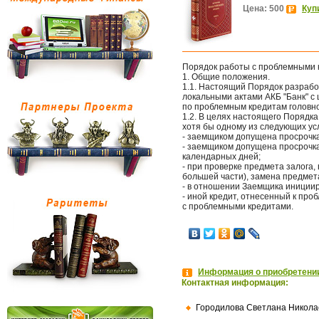
Цена: 500
Куп
Порядок работы с проблемными к
1. Общие положения.
1.1. Настоящий Порядок разрабо
локальными актами АКБ "Банк" с
по проблемным кредитам головно
1.2. В целях настоящего Порядк
хотя бы одному из следующих ус
- заемщиком допущена просрочка
- заемщиком допущена просрочка
календарных дней;
- при проверке предмета залога,
большей части), замена предмет
- в отношении Заемщика инициир
- иной кредит, отнесенный к пр
с проблемными кредитами.
Информация о приобретении
Контактная информация:
Городилова Светлана Никола