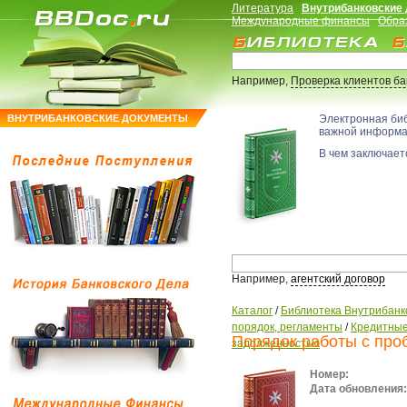
Литература
Внутрибанковские
Международные финансы
Обра
Например,
Проверка клиентов б
ВНУТРИБАНКОВСКИЕ ДОКУМЕНТЫ
Электронная би
важной информ
В чем заключаетс
Например,
агентский договор
Каталог
/
Библиотека Внутрибанк
порядок, регламенты
/
Кредитные
Порядок работы с про
задолженностью
Номер:
Дата обновления: