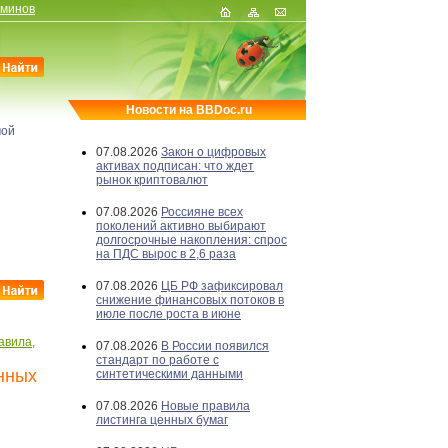
рминов
Новости на BBDoc.ru
мой
07.08.2026
Закон о цифровых
активах подписан: что ждет
рынок криптовалют
07.08.2026
Россияне всех
поколений активно выбирают
долгосрочные накопления: спрос
на ПДС вырос в 2,6 раза
07.08.2026
ЦБ РФ зафиксировал
снижение финансовых потоков в
июле после роста в июне
авила,
07.08.2026
В России появился
стандарт по работе с
нных
синтетическими данными
07.08.2026
Новые правила
листинга ценных бумаг