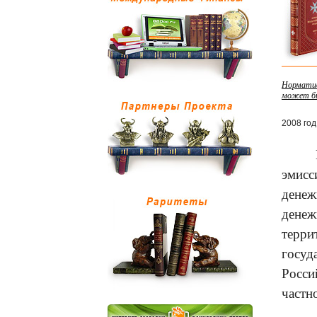
Норматив
может бы
2008 год
эмисс
денеж
денеж
терри
госуд
Росси
частно