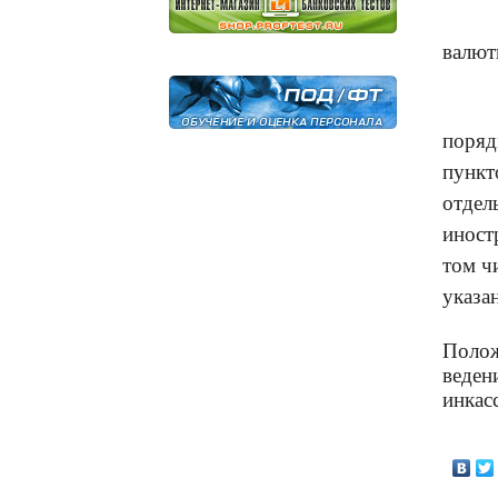
валют
поряд
пункт
отдел
иност
том ч
указа
Полож
веден
инкас