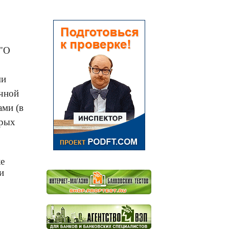
"О
ми
ичной
ами (в
орых
е
и