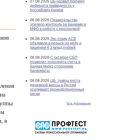
07.08.2026
ЦБ назвал причину
дефицита ликвидности у
российских банков
06.08.2026
Правительство
усилило контроль за банками и
МФО в работе с просрочкой
кумент
06.08.2026
Экс-главу АСВ
объявили в розыск по делу о
хищении 4,3 млрд рублей
06.08.2026
С октября СБП
позволит пополнять счета в
банках через сторонние
банкоматы
06.08.2026
ЦБ: темпы роста
мления
денежной массы в России
усиливают проинфляционные
на
риски
руппы
Все публикации
ом
, в