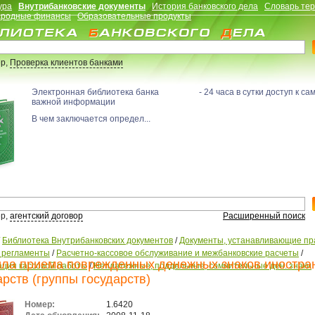
ура
Внутрибанковские документы
История банковского дела
Словарь те
родные финансы
Образовательные продукты
р,
Проверка клиентов банками
Электронная библиотека банка - 24 часа в сутки доступ к са
важной информации
В чем заключается определ...
р,
агентский договор
Расширенный поиск
/
Библиотека Внутрибанковских документов
/
Документы, устанавливающие пр
, регламенты
/
Расчетно-кассовое обслуживание и межбанковские расчеты
/
ла приема поврежденных денежных знаков иностра
ация кассовой работы
/
Неплатежные, поддельные, сомнительные ден. знаки
арств (группы государств)
Номер:
1.6420