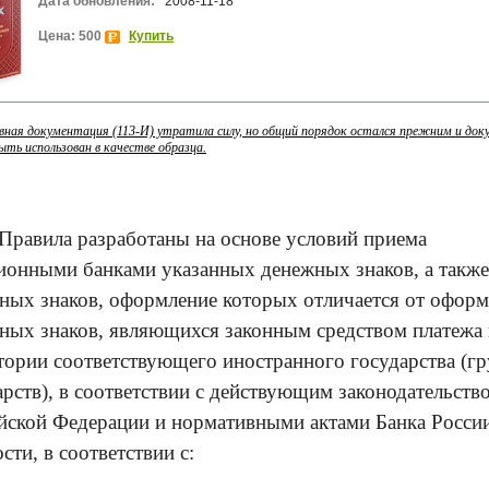
Дата обновления:
2008-11-18
Цена: 500
Купить
ная документация (113-И) утратила силу, но общий порядок остался прежним и до
ть использован в качестве образца.
Правила разработаны на основе условий приема
ионными банками указанных денежных знаков, а также
ных знаков, оформление которых отличается от офор
ных знаков, являющихся законным средством платежа 
тории соответствующего иностранного государства (г
арств), в соответствии с действующим законодательств
йской Федерации и нормативными актами Банка России
сти, в соответствии с: