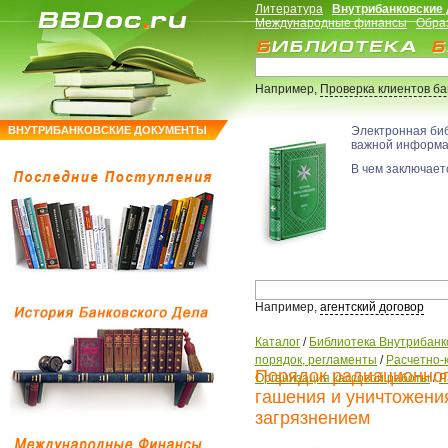
Литература
Внутрибанковские
Международные финансы
Обра
Например,
Проверка клиентов б
ВНУТРИБАНКОВСКИЕ ДОКУМЕНТЫ
Электронная би
важной информ
В чем заключаетс
Например,
агентский договор
Каталог
/
Библиотека Внутрибанк
порядок, регламенты
/
Расчетно-
Порядок радиационног
Организация кассовой работы
/
Р
гашения и уничтожени
загрязнением