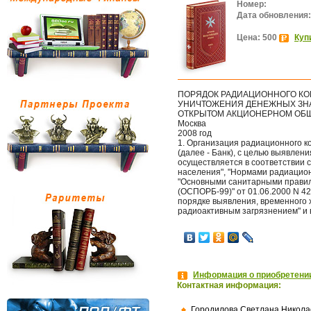
Номер:
Дата обновления:
Цена: 500
Куп
ПОРЯДОК РАДИАЦИОННОГО КО
УНИЧТОЖЕНИЯ ДЕНЕЖНЫХ ЗНА
ОТКРЫТОМ АКЦИОНЕРНОМ ОБЩ
Москва
2008 год
1. Организация радиационног
(далее - Банк), с целью выявлен
осуществляется в соответствии 
населения", "Нормами радиацион
"Основными санитарными прави
(ОСПОРБ-99)" от 01.06.2000 N 421
порядке выявления, временного 
радиоактивным загрязнением" и 
Информация о приобретении
Контактная информация:
Городилова Светлана Никола