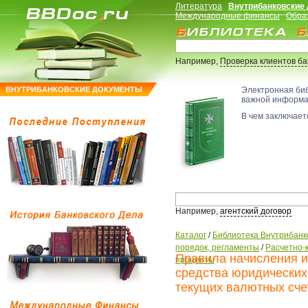
Литература
Внутрибанковские
Международные финансы
Обра
Например,
Проверка клиентов б
ВНУТРИБАНКОВСКИЕ ДОКУМЕНТЫ
Электронная би
важной информ
В чем заключаетс
Например,
агентский договор
Каталог
/
Библиотека Внутрибанк
порядок, регламенты
/
Расчетно-
Правила начисления и
проценты
средства юридических
текущих валютных сче