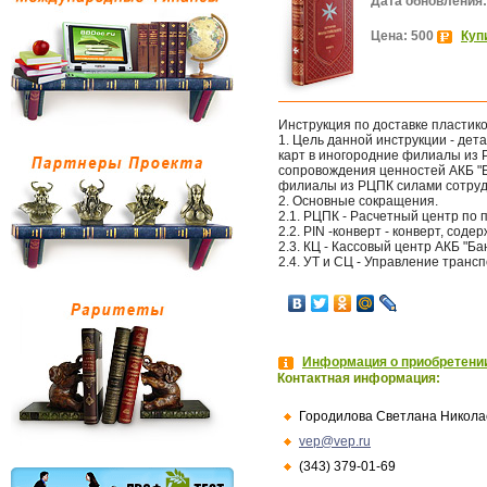
Дата обновления:
Цена: 500
Куп
Инструкция по доставке пластик
1. Цель данной инструкции - дет
карт в иногородние филиалы из
сопровождения ценностей АКБ "Б
филиалы из РЦПК силами сотруд
2. Основные сокращения.
2.1. РЦПК - Расчетный центр по 
2.2. PIN -конверт - конверт, со
2.3. КЦ - Кассовый центр АКБ "Бан
2.4. УТ и СЦ - Управление транс
Информация о приобретении
Контактная информация:
Городилова Светлана Никола
vep@vep.ru
(343) 379-01-69