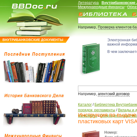
Литература
Внутрибанковские
Международные финансы
Обра
Например,
Проверка клиентов б
ВНУТРИБАНКОВСКИЕ ДОКУМЕНТЫ
Электронная би
важной информ
В чем заключаетс
Например,
агентский договор
Каталог
/
Библиотека Внутрибанк
порядок, регламенты
/
Вклады и 
Инструкция по выдаче
банкоматы
/
Операции с пластик
пластиковых карт VI
Номер: