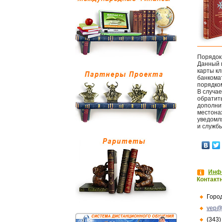
Порядок 
Данный 
карты кл
банкома
порядко
В случае
обратить
дополнит
местона
уведомля
и служб
Инфо
Контакт
Горо
vep@
(343)