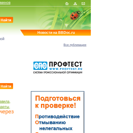
рминов
Новости на BBDoc.ru
мой
Все публикации
авила,
карты,
через