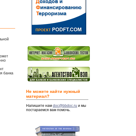
льной
может
енно
нт
мя банка
Не можете найти нужный
материал?
Напишите нам
doc@bbdoc.ru
и мы
постараемся вам помочь.