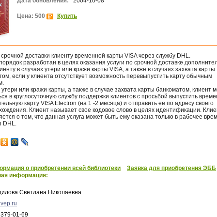
Дата обновления:
2004-10-08
Цена: 500
Купить
срочной доставки клиенту временной карты VISA через службу DHL.
порядок разработан в целях оказания услуги по срочной доставке дополните
иенту в случаях утери или кражи карты VISA, а также в случаях захвата карты
том, если у клиента отсутствует возможность перевыпустить карту обычным
м.
 утери или кражи карты, а также в случае захвата карты банкоматом, клиент 
ся в круглосуточную службу поддержки клиентов с просьбой выпустить врем
ельную карту VISA Electron (на 1 -2 месяца) и отправить ее по адресу своего
хождения. Клиент называет свое кодовое слово в целях идентификации. Клие
ется о том, что данная услуга может быть ему оказана только в рабочее вре
ы DHL.
рмация о приобретении всей библиотеки
Заявка для приобретения ЭББ
ная информация:
дилова Светлана Николаевна
vep.ru
 379-01-69