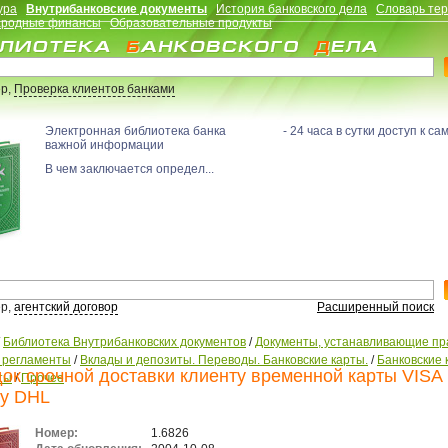
ура
Внутрибанковские документы
История банковского дела
Словарь те
родные финансы
Образовательные продукты
р,
Проверка клиентов банками
Электронная библиотека банка - 24 часа в сутки доступ к са
важной информации
В чем заключается определ...
р,
агентский договор
Расширенный поиск
/
Библиотека Внутрибанковских документов
/
Документы, устанавливающие пр
, регламенты
/
Вклады и депозиты. Переводы. Банковские карты.
/
Банковские 
ок срочной доставки клиенту временной карты VISA 
ты
/
Прочее
у DHL
Номер:
1.6826